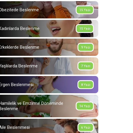
Obezitede Beslenme
15 Yazı
Kadınlarda Beslenme
15 Yazı
Erkeklerde Beslenme
9 Yazı
Yaşlılarda Beslenme
7 Yazı
Ergen Beslenmesi
8 Yazı
Hamilelik ve Emzirme Döneminde
14 Yazı
Beslenme
Aile Beslenmesi
6 Yazı