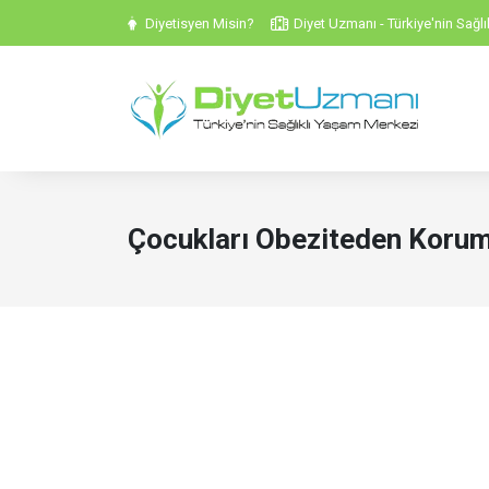
Diyetisyen Misin?
Diyet Uzmanı - Türkiye'nin Sağl
Çocukları Obeziteden Korum