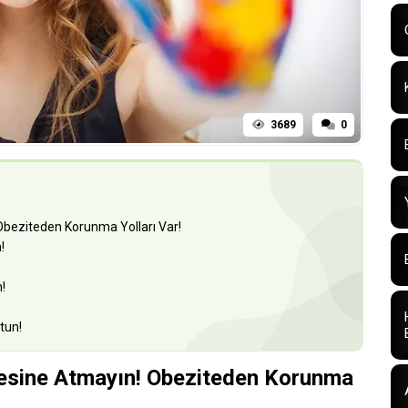
3689
0
Obeziteden Korunma Yolları Var!
!
!
tun!
çesine Atmayın! Obeziteden Korunma