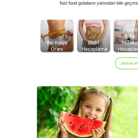
fast food gıdaların yanından bile geçme
Beden
Kitle
Bel Kalça
BMH
İndeks
Oranı
Hesaplama
Hesapl
Online V