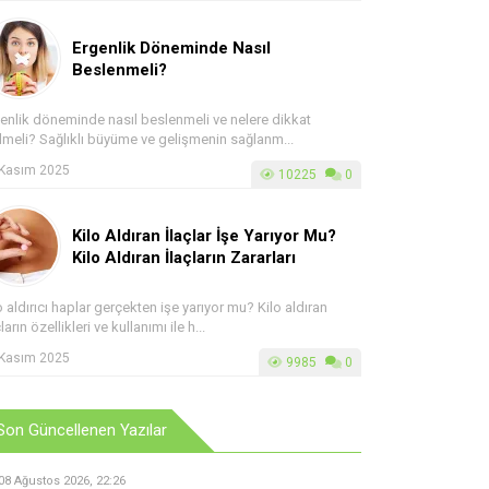
Ergenlik Döneminde Nasıl
Beslenmeli?
enlik döneminde nasıl beslenmeli ve nelere dikkat
lmeli? Sağlıklı büyüme ve gelişmenin sağlanm...
 Kasım 2025
10225
0
Kilo Aldıran İlaçlar İşe Yarıyor Mu?
Kilo Aldıran İlaçların Zararları
o aldırıcı haplar gerçekten işe yarıyor mu? Kilo aldıran
çların özellikleri ve kullanımı ile h...
 Kasım 2025
9985
0
Son Güncellenen Yazılar
08 Ağustos 2026, 22:26