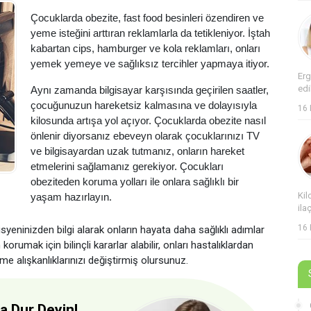
Çocuklarda obezite, fast food besinleri özendiren ve
yeme isteğini arttıran reklamlarla da tetikleniyor. İştah
kabartan cips, hamburger ve kola reklamları, onları
yemek yemeye ve sağlıksız tercihler yapmaya itiyor.
Erg
edi
Aynı zamanda bilgisayar karşısında geçirilen saatler,
çocuğunuzun hareketsiz kalmasına ve dolayısıyla
16
kilosunda artışa yol açıyor. Çocuklarda obezite nasıl
önlenir diyorsanız ebeveyn olarak çocuklarınızı TV
ve bilgisayardan uzak tutmanız, onların hareket
etmelerini sağlamanız gerekiyor. Çocukları
obeziteden koruma yolları ile onlara sağlıklı bir
Kil
yaşam hazırlayın.
ila
16
yeninizden bilgi alarak onların hayata daha sağlıklı adımlar
rumak için bilinçli kararlar alabilir, onları hastalıklardan
me alışkanlıklarınızı değiştirmiş olursunuz.
a Dur Deyin!