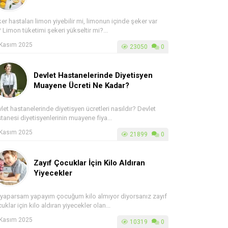
er hastaları limon yiyebilir mi, limonun içinde şeker var
 Limon tüketimi şekeri yükseltir mi?...
 Kasım 2025
23050
0
Devlet Hastanelerinde Diyetisyen
Muayene Ücreti Ne Kadar?
let hastanelerinde diyetisyen ücretleri nasıldır? Devlet
tanesi diyetisyenlerinin muayene fiya...
 Kasım 2025
21899
0
Zayıf Çocuklar İçin Kilo Aldıran
Yiyecekler
yaparsam yapayım çocuğum kilo almıyor diyorsanız zayıf
uklar için kilo aldıran yiyecekler olan...
 Kasım 2025
10319
0