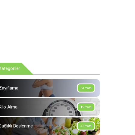
Kategoriler
Zayıflama
54 Yazı
Kilo Alma
19 Yazı
Sağlıklı Beslenme
43 Yazı