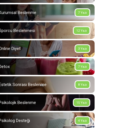
Kurumsal Beslenme
7 Yazı
Sporcu Beslenmesi
12 Yazı
Online Diyet
3 Yazı
Detox
7 Yazı
Estetik Sonrası Beslenme
8 Yazı
Psikolojik Beslenme
15 Yazı
Psikolog Desteği
4 Yazı