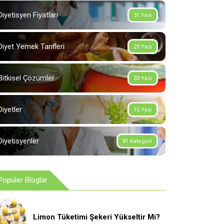
Diyetisyen Fiyatları
31 Yazı
Diyet Yemek Tarifleri
29 Yazı
Bitkisel Çözümler
33 Yazı
Diyetler
15 Yazı
Diyetisyenler
81 Kategori
Popüler Bloglar
Limon Tüketimi Şekeri Yükseltir Mi?