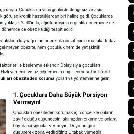
ça düştü. Çocuklarda ve ergenlerde dengesiz ve aşırı
 görülen kronik hastalıklardan biri haline geldi. Çocuklarda
ın yaklaşık % 40’ında, ağırlık artışının ergenlik döneminde de
n dönemde de obez kaldığı tespit edildi.
astalıkların kaynağı olan çocukluk obezitesinin mutlaka tedavi
çekmeyen obezite, hem çocukluk hem de yetişkinlik
r.
faktörler ile beslenme etkendir. Dolayısıyla çocukları
. Hızlı yemenin ve az çiğnemenin engellenmesi, fast food
ukları obeziteden koruma
yolları ve yöntemlerine gelin,
1. Çocuklara Daha Büyük Porsiyon
Vermeyin!
Çocukları obeziteden korumak için öncelikle onların
zayıf olduğu düşüncesini aklınızdan çıkarın ve onlara
büyük porsiyonlar vermeyin. Doymadığını
düşünerek zorla yedirdiğiniz 1 tabak yemeğin