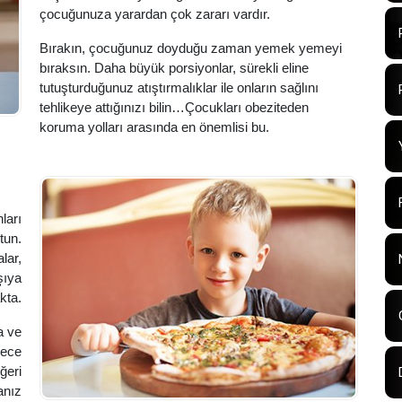
çocuğunuza yarardan çok zararı vardır.
Bırakın, çocuğunuz doyduğu zaman yemek yemeyi
bıraksın. Daha büyük porsiyonlar, sürekli eline
tutuşturduğunuz atıştırmalıklar ile onların sağlını
tehlikeye attığınızı bilin…Çocukları obeziteden
koruma yolları arasında en önemlisi bu.
ları
tun.
lar,
şıya
kta.
a ve
dece
ğeri
anız