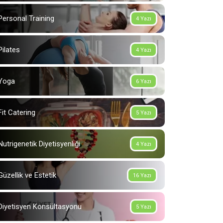
Personal Training
4 Yazı
Pilates
4 Yazı
Yoga
6 Yazı
Fit Catering
5 Yazı
Nutrigenetik Diyetisyenliği
4 Yazı
Güzellik ve Estetik
16 Yazı
Diyetisyen Konsültasyonu
5 Yazı