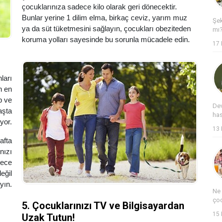
çocuklarınıza sadece kilo olarak geri dönecektir.
Bunlar yerine 1 dilim elma, birkaç ceviz, yarım muz
Şek
ya da süt tüketmesini sağlayın, çocukları obeziteden
mı?
koruma yolları sayesinde bu sorunla mücadele edin.
17
ları
n en
p ve
Dev
aşta
has
yor.
13
afta
nızı
lece
eğil
yın.
Ne 
çoc
5. Çocuklarınızı TV ve Bilgisayardan
15
Uzak Tutun!