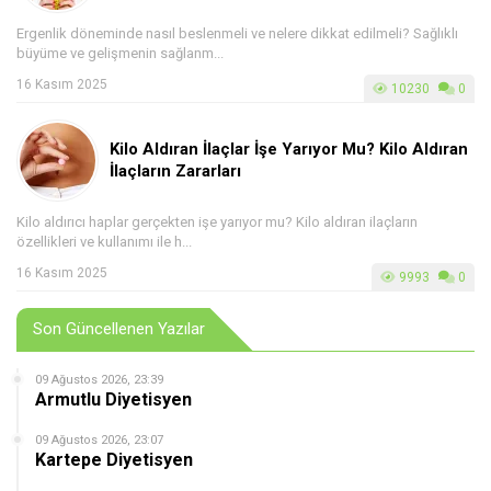
Ergenlik döneminde nasıl beslenmeli ve nelere dikkat edilmeli? Sağlıklı
büyüme ve gelişmenin sağlanm...
16 Kasım 2025
10230
0
Kilo Aldıran İlaçlar İşe Yarıyor Mu? Kilo Aldıran
İlaçların Zararları
Kilo aldırıcı haplar gerçekten işe yarıyor mu? Kilo aldıran ilaçların
özellikleri ve kullanımı ile h...
16 Kasım 2025
9993
0
Son Güncellenen Yazılar
09 Ağustos 2026, 23:39
Armutlu Diyetisyen
09 Ağustos 2026, 23:07
Kartepe Diyetisyen