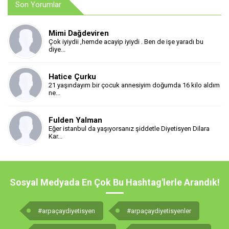
Son Yorumlar
Mimi Dağdeviren
Çok iyiydii ,hemde acayip iyiydi . Ben de işe yaradı bu
diye...
Hatice Çurku
21 yaşındayım bir çocuk annesiyim doğumda 16 kilo aldım
ne...
Fulden Yalman
Eğer istanbul da yaşıyorsanız şiddetle Diyetisyen Dilara
Kar...
Sosyal Medyada En Çok Bu Hashtag'lerle Arandık!
#arpaçaydiyetisyen
#arpaçaydiyetisyenler