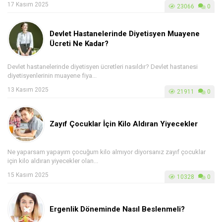
17 Kasım 2025
23066
0
Devlet Hastanelerinde Diyetisyen Muayene
Ücreti Ne Kadar?
Devlet hastanelerinde diyetisyen ücretleri nasıldır? Devlet hastanesi
diyetisyenlerinin muayene fiya...
13 Kasım 2025
21911
0
Zayıf Çocuklar İçin Kilo Aldıran Yiyecekler
Ne yaparsam yapayım çocuğum kilo almıyor diyorsanız zayıf çocuklar
için kilo aldıran yiyecekler olan...
15 Kasım 2025
10328
0
Ergenlik Döneminde Nasıl Beslenmeli?