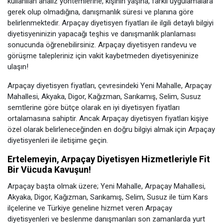
kullanılan analiz yöntemlerine, kişinin yaşına, farklı uygulamalara
gerek olup olmadığına, danışmanlık süresi ve planına göre
belirlenmektedir. Arpaçay diyetisyen fiyatları ile ilgili detaylı bilgiyi
diyetisyeninizin yapacağı teşhis ve danışmanlık planlaması
sonucunda öğrenebilirsiniz. Arpaçay diyetisyen randevu ve
görüşme talepleriniz için vakit kaybetmeden diyetisyeninize
ulaşın!
Arpaçay diyetisyen fiyatları, çevresindeki Yeni Mahalle, Arpaçay
Mahallesi, Akyaka, Digor, Kağızman, Sarıkamış, Selim, Susuz
semtlerine göre bütçe olarak en iyi diyetisyen fiyatları
ortalamasına sahiptir. Ancak Arpaçay diyetisyen fiyatları kişiye
özel olarak belirleneceğinden en doğru bilgiyi almak için Arpaçay
diyetisyenleri ile iletişime geçin.
Ertelemeyin, Arpaçay Diyetisyen Hizmetleriyle Fit
Bir Vücuda Kavuşun!
Arpaçay başta olmak üzere; Yeni Mahalle, Arpaçay Mahallesi,
Akyaka, Digor, Kağızman, Sarıkamış, Selim, Susuz ile tüm Kars
ilçelerine ve Türkiye geneline hizmet veren Arpaçay
diyetisyenleri ve beslenme danışmanları son zamanlarda yurt