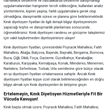
hamilelikte beslenme ve hastalıklarda beslenme danışmanlığı
uygulamalarından hangisinin tercih edileceğine, kullanılan analiz
yöntemlerine, kişinin yaşına, farklı uygulamalara gerek olup
olmadığına, danışmanlık süresi ve planına göre belirlenmektedir.
Kınık diyetisyen fiyatları ile ilgili detaylı bilgiyi diyetisyeninizin
yapacağı teşhis ve danışmanlık planlaması sonucunda
öğrenebilirsiniz. Kınık diyetisyen randevu ve görüşme talepleriniz
için vakit kaybetmeden diyetisyeninize ulaşın!
Kınık diyetisyen fiyatları, çevresindeki Poyracık Mahallesi, Fatih
Mahallesi, Aliağa, Balçova, Bayındır, Bayraklı, Bergama, Bornova,
Buca, Çiğli, Dikili, Foça, Gaziemir, Güzelbahçe, Karabağlar,
Karaburun, Karşıyaka, Kemalpaşa, Konak, Menderes, Menemen,
Narlıdere, Seferihisar, Torbalı, Urla semtlerine göre bütçe olarak
en iyi diyetisyen fiyatları ortalamasına sahiptir. Ancak Kınık
diyetisyen fiyatları kişiye özel olarak belirleneceğinden en doğru
bilgiyi almak için Kınık diyetisyenleri ile iletişime geçin.
Ertelemeyin, Kınık Diyetisyen Hizmetleriyle Fit Bir
Vücuda Kavuşun!
Kınık başta olmak üzere; Poyracık Mahallesi, Fatih Mahallesi,