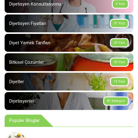
Diyetisyen Konsültasyonu
5 Yazı
Diyetisyen Fiyatları
31 Yazı
Diyet Yemek Tarifleri
29 Yazı
Bitkisel Çözümler
33 Yazı
Diyetler
15 Yazı
Diyetisyenler
81 Kategori
Popüler Bloglar