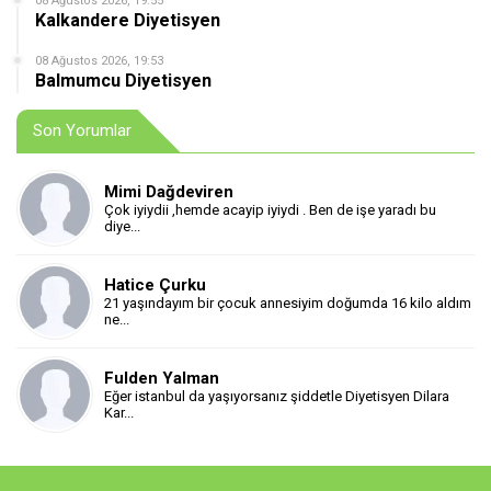
08 Ağustos 2026, 19:55
Kalkandere Diyetisyen
08 Ağustos 2026, 19:53
Balmumcu Diyetisyen
Son Yorumlar
Mimi Dağdeviren
Çok iyiydii ,hemde acayip iyiydi . Ben de işe yaradı bu
diye...
Hatice Çurku
21 yaşındayım bir çocuk annesiyim doğumda 16 kilo aldım
ne...
Fulden Yalman
Eğer istanbul da yaşıyorsanız şiddetle Diyetisyen Dilara
Kar...