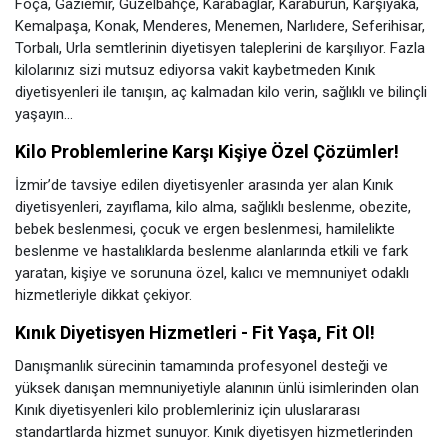
Foça, Gaziemir, Güzelbahçe, Karabağlar, Karaburun, Karşıyaka,
Kemalpaşa, Konak, Menderes, Menemen, Narlıdere, Seferihisar,
Torbalı, Urla semtlerinin diyetisyen taleplerini de karşılıyor. Fazla
kilolarınız sizi mutsuz ediyorsa vakit kaybetmeden Kınık
diyetisyenleri ile tanışın, aç kalmadan kilo verin, sağlıklı ve bilinçli
yaşayın...
Kilo Problemlerine Karşı Kişiye Özel Çözümler!
İzmir’de tavsiye edilen diyetisyenler arasında yer alan Kınık
diyetisyenleri, zayıflama, kilo alma, sağlıklı beslenme, obezite,
bebek beslenmesi, çocuk ve ergen beslenmesi, hamilelikte
beslenme ve hastalıklarda beslenme alanlarında etkili ve fark
yaratan, kişiye ve sorununa özel, kalıcı ve memnuniyet odaklı
hizmetleriyle dikkat çekiyor.
Kınık Diyetisyen Hizmetleri - Fit Yaşa, Fit Ol!
Danışmanlık sürecinin tamamında profesyonel desteği ve
yüksek danışan memnuniyetiyle alanının ünlü isimlerinden olan
Kınık diyetisyenleri kilo problemleriniz için uluslararası
standartlarda hizmet sunuyor. Kınık diyetisyen hizmetlerinden