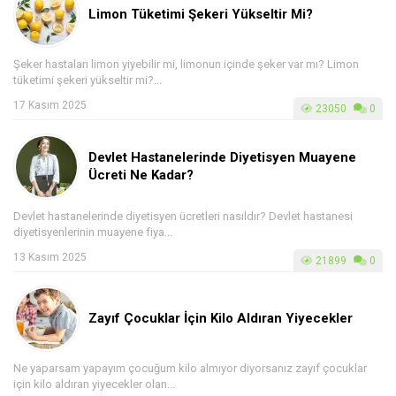
Limon Tüketimi Şekeri Yükseltir Mi?
Şeker hastaları limon yiyebilir mi, limonun içinde şeker var mı? Limon
tüketimi şekeri yükseltir mi?...
17 Kasım 2025
23050
0
Devlet Hastanelerinde Diyetisyen Muayene
Ücreti Ne Kadar?
Devlet hastanelerinde diyetisyen ücretleri nasıldır? Devlet hastanesi
diyetisyenlerinin muayene fiya...
13 Kasım 2025
21899
0
Zayıf Çocuklar İçin Kilo Aldıran Yiyecekler
Ne yaparsam yapayım çocuğum kilo almıyor diyorsanız zayıf çocuklar
için kilo aldıran yiyecekler olan...