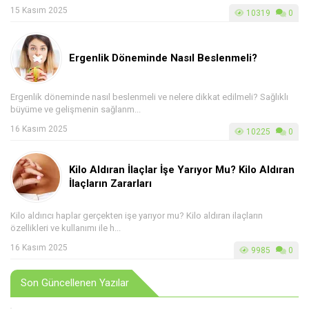
15 Kasım 2025
10319
0
Ergenlik Döneminde Nasıl Beslenmeli?
Ergenlik döneminde nasıl beslenmeli ve nelere dikkat edilmeli? Sağlıklı
büyüme ve gelişmenin sağlanm...
16 Kasım 2025
10225
0
Kilo Aldıran İlaçlar İşe Yarıyor Mu? Kilo Aldıran
İlaçların Zararları
Kilo aldırıcı haplar gerçekten işe yarıyor mu? Kilo aldıran ilaçların
özellikleri ve kullanımı ile h...
16 Kasım 2025
9985
0
Son Güncellenen Yazılar