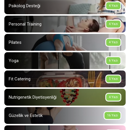
Psikolog Desteği
4 Yazı
Personal Training
4 Yazı
Pilates
4 Yazı
Yoga
6 Yazı
Fit Catering
5 Yazı
Nutrigenetik Diyetisyenliği
4 Yazı
Güzellik ve Estetik
16 Yazı