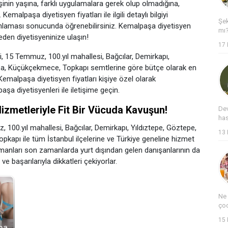
işinin yaşına, farklı uygulamalara gerek olup olmadığına,
malpaşa diyetisyen fiyatları ile ilgili detaylı bilgiyi
Şek
anlaması sonucunda öğrenebilirsiniz. Kemalpaşa diyetisyen
mı?
den diyetisyeninize ulaşın!
17
i, 15 Temmuz, 100.yıl mahallesi, Bağcılar, Demirkapı,
aşa, Küçükçekmece, Topkapı semtlerine göre bütçe olarak en
 Kemalpaşa diyetisyen fiyatları kişiye özel olarak
aşa diyetisyenleri ile iletişime geçin.
izmetleriyle Fit Bir Vücuda Kavuşun!
Dev
has
00.yıl mahallesi, Bağcılar, Demirkapı, Yıldıztepe, Göztepe,
13
apı ile tüm İstanbul ilçelerine ve Türkiye geneline hizmet
anları son zamanlarda yurt dışından gelen danışanlarının da
ve başarılarıyla dikkatleri çekiyorlar.
Ne 
çoc
15
ma