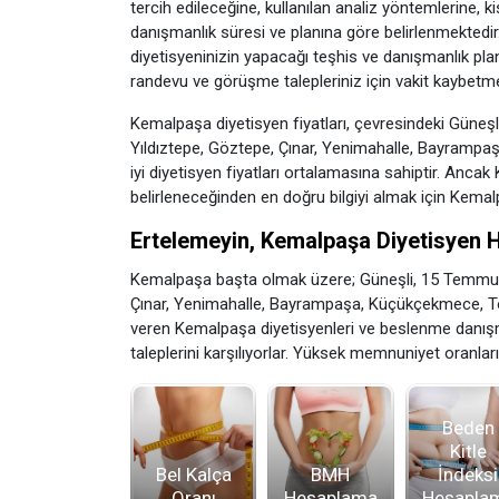
tercih edileceğine, kullanılan analiz yöntemlerine, k
danışmanlık süresi ve planına göre belirlenmektedir. Ke
diyetisyeninizin yapacağı teşhis ve danışmanlık pl
randevu ve görüşme talepleriniz için vakit kaybetme
Kemalpaşa diyetisyen fiyatları, çevresindeki Güneşl
Yıldıztepe, Göztepe, Çınar, Yenimahalle, Bayramp
iyi diyetisyen fiyatları ortalamasına sahiptir. Ancak
belirleneceğinden en doğru bilgiyi almak için Kemalp
Ertelemeyin, Kemalpaşa Diyetisyen H
Kemalpaşa başta olmak üzere; Güneşli, 15 Temmuz, 1
Çınar, Yenimahalle, Bayrampaşa, Küçükçekmece, Topk
veren Kemalpaşa diyetisyenleri ve beslenme danışm
taleplerini karşılıyorlar. Yüksek memnuniyet oranları 
Beden
Kitle
Bel Kalça
BMH
İndeksi
Oranı
Hesaplama
Hesapla