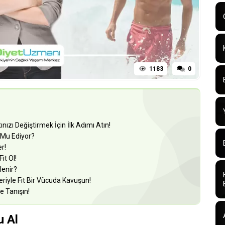
1183
0
ızı Değiştirmek İçin İlk Adımı Atın!
 Mu Ediyor?
r!
it Ol!
lenir?
iyle Fit Bir Vücuda Kavuşun!
e Tanışın!
u Al