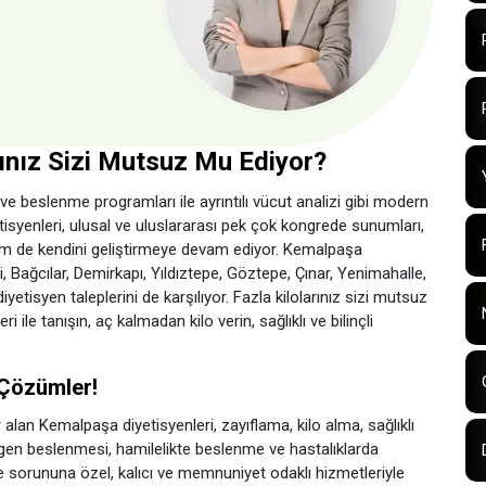
rınız Sizi Mutsuz Mu Ediyor?
 ve beslenme programları ile ayrıntılı vücut analizi gibi modern
isyenleri, ulusal ve uluslararası pek çok kongrede sunumları,
em de kendini geliştirmeye devam ediyor. Kemalpaşa
, Bağcılar, Demirkapı, Yıldıztepe, Göztepe, Çınar, Yenimahalle,
isyen taleplerini de karşılıyor. Fazla kilolarınız sizi mutsuz
le tanışın, aç kalmadan kilo verin, sağlıklı ve bilinçli
 Çözümler!
 alan Kemalpaşa diyetisyenleri, zayıflama, kilo alma, sağlıklı
en beslenmesi, hamilelikte beslenme ve hastalıklarda
ve sorununa özel, kalıcı ve memnuniyet odaklı hizmetleriyle