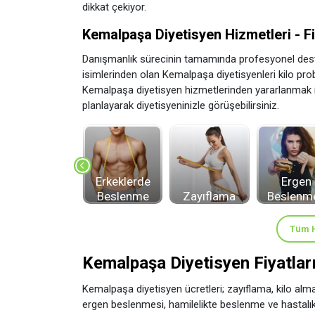
dikkat çekiyor.
Kemalpaşa Diyetisyen Hizmetleri - Fit
Danışmanlık sürecinin tamamında profesyonel dest
isimlerinden olan Kemalpaşa diyetisyenleri kilo pro
Kemalpaşa diyetisyen hizmetlerinden yararlanmak iç
planlayarak diyetisyeninizle görüşebilirsiniz.
Estetik
Sonrası
Erkeklerde
Ergen
Beslenme
Beslenme
Zayıflama
Beslenm
Tüm H
Kemalpaşa Diyetisyen Fiyatları
Kemalpaşa diyetisyen ücretleri; zayıflama, kilo alm
ergen beslenmesi, hamilelikte beslenme ve hastalı