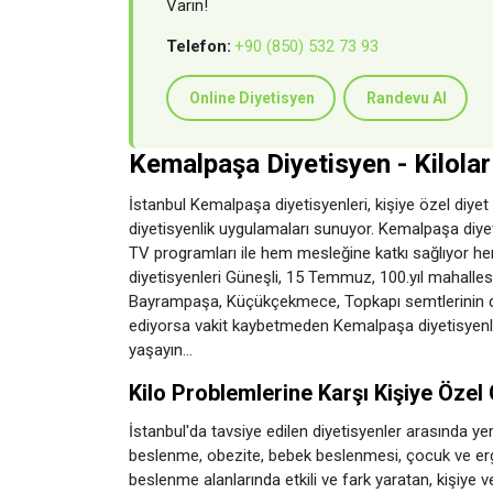
Varın!
Telefon:
+90 (850) 532 73 93
Online Diyetisyen
Randevu Al
Kemalpaşa Diyetisyen - Kilola
İstanbul Kemalpaşa diyetisyenleri, kişiye özel diyet
diyetisyenlik uygulamaları sunuyor. Kemalpaşa diyet
TV programları ile hem mesleğine katkı sağlıyor h
diyetisyenleri Güneşli, 15 Temmuz, 100.yıl mahallesi
Bayrampaşa, Küçükçekmece, Topkapı semtlerinin diyet
ediyorsa vakit kaybetmeden Kemalpaşa diyetisyenleri i
yaşayın...
Kilo Problemlerine Karşı Kişiye Özel
İstanbul'da tavsiye edilen diyetisyenler arasında yer
beslenme, obezite, bebek beslenmesi, çocuk ve erg
beslenme alanlarında etkili ve fark yaratan, kişiye 