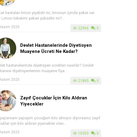
er hastaları limon yiyebilir mi, limonun içinde şeker var
 Limon tüketimi şekeri yükseltir mi?...
 Kasım 2025
22966
0
Devlet Hastanelerinde Diyetisyen
Muayene Ücreti Ne Kadar?
let hastanelerinde diyetisyen ücretleri nasıldır? Devlet
tanesi diyetisyenlerinin muayene fiya...
 Kasım 2025
21865
0
Zayıf Çocuklar İçin Kilo Aldıran
Yiyecekler
yaparsam yapayım çocuğum kilo almıyor diyorsanız zayıf
uklar için kilo aldıran yiyecekler olan...
 Kasım 2025
10303
0