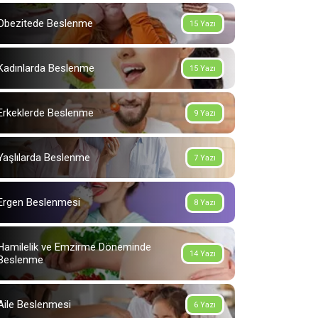
Obezitede Beslenme
15 Yazı
Kadınlarda Beslenme
15 Yazı
Erkeklerde Beslenme
9 Yazı
Yaşlılarda Beslenme
7 Yazı
Ergen Beslenmesi
8 Yazı
Hamilelik ve Emzirme Döneminde
14 Yazı
Beslenme
Aile Beslenmesi
6 Yazı