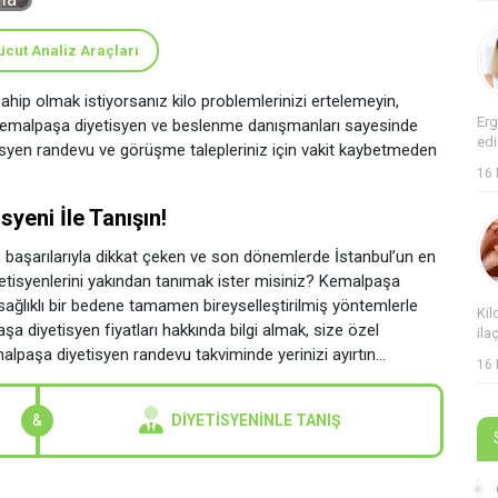
ücut Analiz Araçları
 sahip olmak istiyorsanız kilo problemlerinizi ertelemeyin,
Erg
n! Kemalpaşa diyetisyen ve beslenme danışmanları sayesinde
edi
syen randevu ve görüşme talepleriniz için vakit kaybetmeden
16
yeni İle Tanışın!
, başarılarıyla dikkat çeken ve son dönemlerde İstanbul’un en
yetisyenlerini yakından tanımak ister misiniz? Kemalpaşa
sağlıklı bir bedene tamamen bireyselleştirilmiş yöntemlerle
Kil
a diyetisyen fiyatları hakkında bilgi almak, size özel
ila
aşa diyetisyen randevu takviminde yerinizi ayırtın...
16
&
DIYETISYENINLE TANIŞ