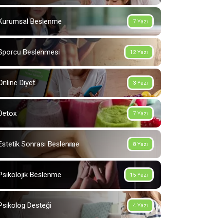
Kurumsal Beslenme
7 Yazı
Sporcu Beslenmesi
12 Yazı
Online Diyet
3 Yazı
Detox
7 Yazı
Estetik Sonrası Beslenme
8 Yazı
Psikolojik Beslenme
15 Yazı
Psikolog Desteği
4 Yazı