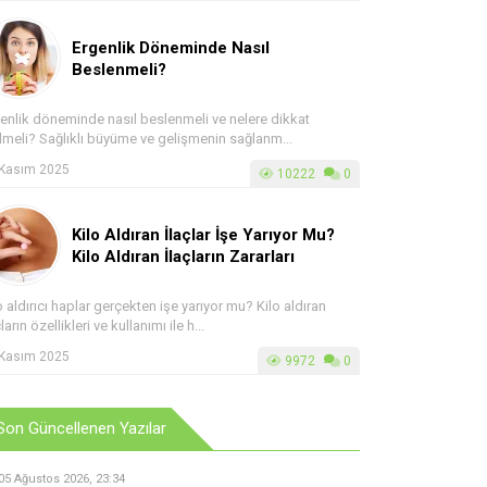
Ergenlik Döneminde Nasıl
Beslenmeli?
enlik döneminde nasıl beslenmeli ve nelere dikkat
lmeli? Sağlıklı büyüme ve gelişmenin sağlanm...
 Kasım 2025
10222
0
Kilo Aldıran İlaçlar İşe Yarıyor Mu?
Kilo Aldıran İlaçların Zararları
o aldırıcı haplar gerçekten işe yarıyor mu? Kilo aldıran
çların özellikleri ve kullanımı ile h...
 Kasım 2025
9972
0
Son Güncellenen Yazılar
05 Ağustos 2026, 23:34