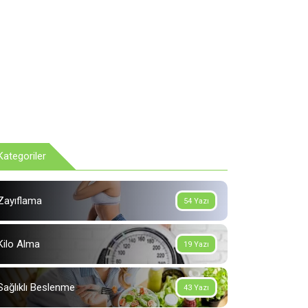
Kategoriler
Zayıflama
54 Yazı
Kilo Alma
19 Yazı
Sağlıklı Beslenme
43 Yazı