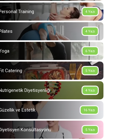
Personal Training
4 Yazı
Pilates
4 Yazı
Yoga
6 Yazı
Fit Catering
5 Yazı
Nutrigenetik Diyetisyenliği
4 Yazı
Güzellik ve Estetik
16 Yazı
Diyetisyen Konsültasyonu
5 Yazı