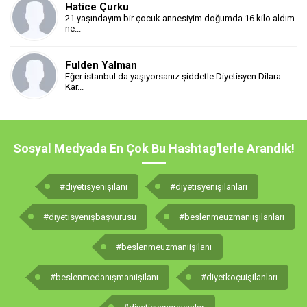
Hatice Çurku
21 yaşındayım bir çocuk annesiyim doğumda 16 kilo aldım
ne...
Fulden Yalman
Eğer istanbul da yaşıyorsanız şiddetle Diyetisyen Dilara
Kar...
Sosyal Medyada En Çok Bu Hashtag'lerle Arandık!
#diyetisyenişilanı
#diyetisyenişilanları
#diyetisyenişbaşvurusu
#beslenmeuzmanıişilanları
#beslenmeuzmanıişilanı
#beslenmedanışmanıişilanı
#diyetkoçuişilanları