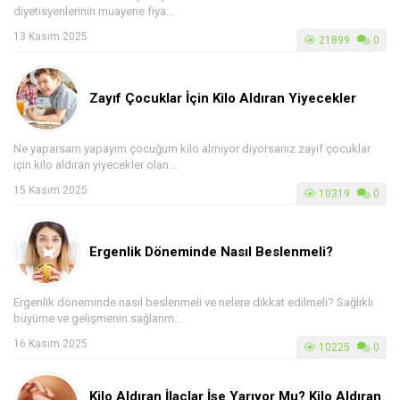
diyetisyenlerinin muayene fiya...
13 Kasım 2025
21899
0
Zayıf Çocuklar İçin Kilo Aldıran Yiyecekler
Ne yaparsam yapayım çocuğum kilo almıyor diyorsanız zayıf çocuklar
için kilo aldıran yiyecekler olan...
15 Kasım 2025
10319
0
Ergenlik Döneminde Nasıl Beslenmeli?
Ergenlik döneminde nasıl beslenmeli ve nelere dikkat edilmeli? Sağlıklı
büyüme ve gelişmenin sağlanm...
16 Kasım 2025
10225
0
Kilo Aldıran İlaçlar İşe Yarıyor Mu? Kilo Aldıran