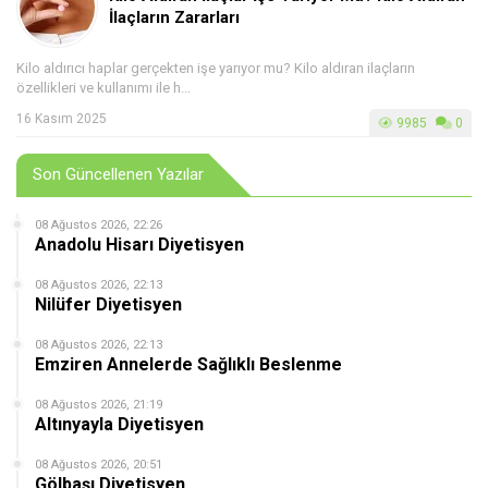
İlaçların Zararları
Kilo aldırıcı haplar gerçekten işe yarıyor mu? Kilo aldıran ilaçların
özellikleri ve kullanımı ile h...
16 Kasım 2025
9985
0
Son Güncellenen Yazılar
08 Ağustos 2026, 22:26
Anadolu Hisarı Diyetisyen
08 Ağustos 2026, 22:13
Nilüfer Diyetisyen
08 Ağustos 2026, 22:13
Emziren Annelerde Sağlıklı Beslenme
08 Ağustos 2026, 21:19
Altınyayla Diyetisyen
08 Ağustos 2026, 20:51
Gölbaşı Diyetisyen