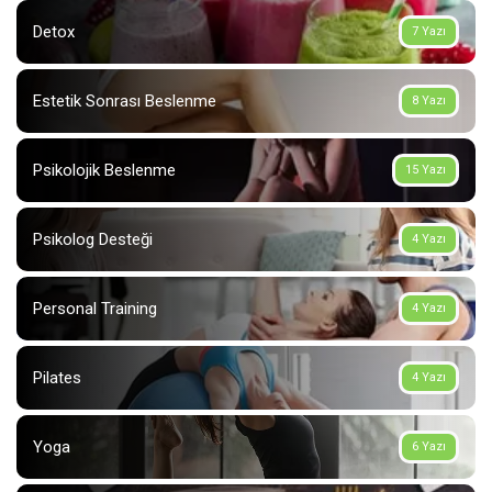
Detox
7 Yazı
Estetik Sonrası Beslenme
8 Yazı
Psikolojik Beslenme
15 Yazı
Psikolog Desteği
4 Yazı
Personal Training
4 Yazı
Pilates
4 Yazı
Yoga
6 Yazı