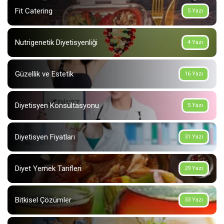
Fit Catering
5 Yazı
Nutrigenetik Diyetisyenliği
4 Yazı
Güzellik ve Estetik
16 Yazı
Diyetisyen Konsültasyonu
5 Yazı
Diyetisyen Fiyatları
31 Yazı
Diyet Yemek Tarifleri
29 Yazı
Bitkisel Çözümler
33 Yazı