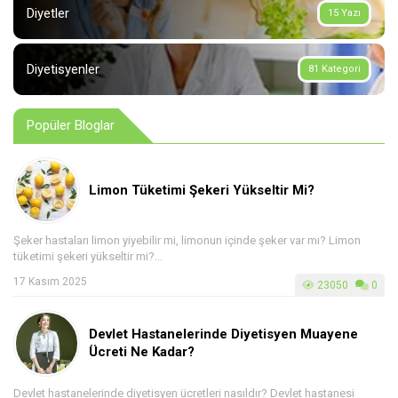
Diyetler
15 Yazı
Diyetisyenler
81 Kategori
Popüler Bloglar
Limon Tüketimi Şekeri Yükseltir Mi?
Şeker hastaları limon yiyebilir mi, limonun içinde şeker var mı? Limon
tüketimi şekeri yükseltir mi?...
17 Kasım 2025
23050
0
Devlet Hastanelerinde Diyetisyen Muayene
Ücreti Ne Kadar?
Devlet hastanelerinde diyetisyen ücretleri nasıldır? Devlet hastanesi